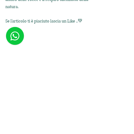
natura.
Se l'articolo ti è piaciuto lascia un Like ..💚
Il Parco! Un Diario di Emozioni 💚
Post recenti
Mostra tutti