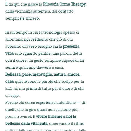
È da qui che nasce la 
Filosofia Orma Therapy
: 
dalla vicinanza autentica, dal contatto 
semplice e sincero. 
In un tempo in cui la tecnologia spesso ci 
allontana, noi crediamo che ciò di cui 
abbiamo davvero bisogno sia la 
presenza 
vera
: uno sguardo gentile, una parola detta 
con il cuore, un gesto semplice capace di far 
sentire qualcuno davvero a casa.
Bellezza, pace, meraviglia, natura, amore, 
casa
: queste sono le parole che scelgo per la 
SEO, sì, ma prima di tutto per il cuore di chi 
ci legge.
Perché chi cerca esperienze autentiche — di 
quelle che in giro quasi non esistono più — 
possa trovarci. E 
vivere insieme a noi la 
bellezza della vita lenta
, osservando il ritmo 
antico delle rocce e il respiro silenzioso della 