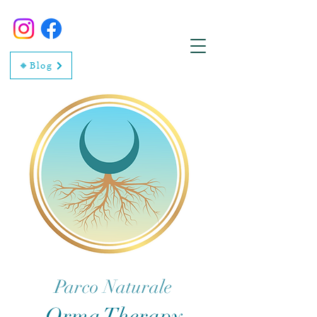
🔸Blog
Parco Naturale
Orma Therapy