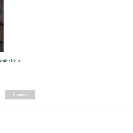
turale Orma
Prenota