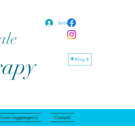
Accedi
ale
rapy
🔶Blog
Come raggiungerci
Contatti