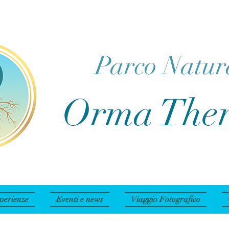
Parco Natur
Orma The
perienze
Eventi e news
Viaggio Fotografico