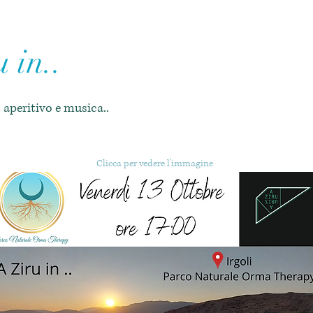
 in..
 aperitivo e musica..
Clicca per vedere l'immagine