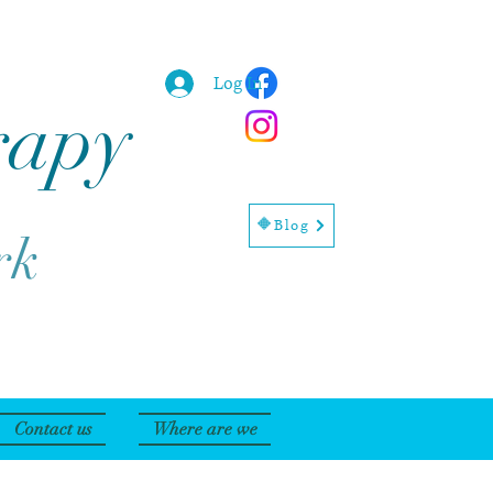
Log In
rapy
🔶Blog
rk
Contact us
Where are we