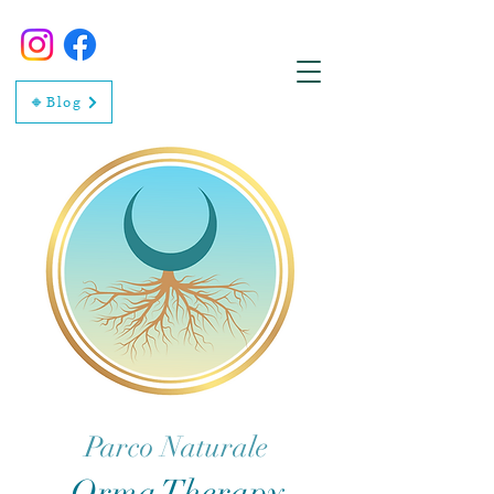
🔸Blog
Parco Naturale
Orma Therapy