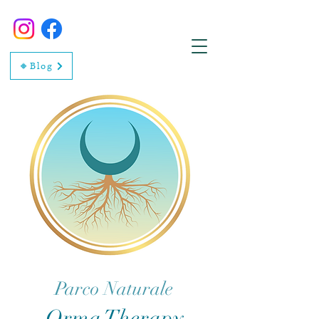
🔸Blog
Parco Naturale
Orma Therapy